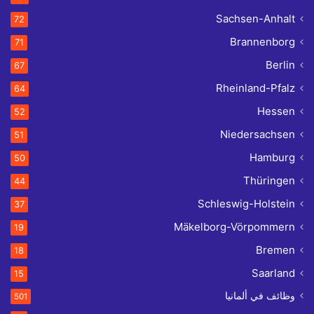
Sachsen-Anhalt
72
Brannenborg
71
Berlin
67
Rheinland-Pfalz
64
Hessen
52
Niedersachsen
51
Hamburg
50
Thüringen
44
Schleswig-Holstein
37
Mäkelborg-Vörpommern
19
Bremen
18
Saarland
15
وظائف في ألمانيا
501