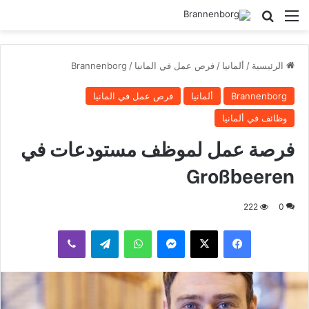
القائمة
بحث عن
الرئيسية
/
ألمانيا
/
فرص عمل في المانيا
/
Brannenborg
Brannenborg
ألمانيا
فرص عمل في المانيا
وظائف في ألمانيا
فرصة عمل لموظف مستودعات في
Großbeeren
222
0
فيسبوك
‫X
ماسنجر
واتساب
تيلقرام
ڤايبر