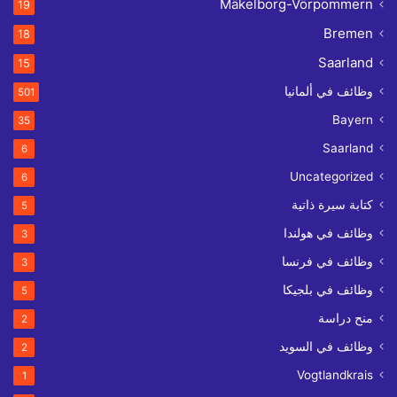
Mäkelborg-Vörpommern
19
Bremen
18
Saarland
15
وظائف في ألمانيا
501
Bayern
35
Saarland
6
Uncategorized
6
كتابة سيرة ذاتية
5
وظائف في هولندا
3
وظائف في فرنسا
3
وظائف في بلجيكا
5
منح دراسة
2
وظائف في السويد
2
Vogtlandkrais
1