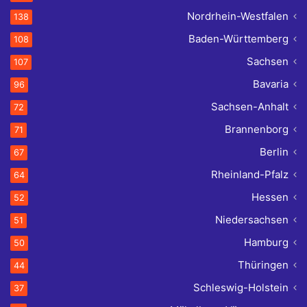
Nordrhein-Westfalen
138
Baden-Württemberg
108
Sachsen
107
Bavaria
96
Sachsen-Anhalt
72
Brannenborg
71
Berlin
67
Rheinland-Pfalz
64
Hessen
52
Niedersachsen
51
Hamburg
50
Thüringen
44
Schleswig-Holstein
37