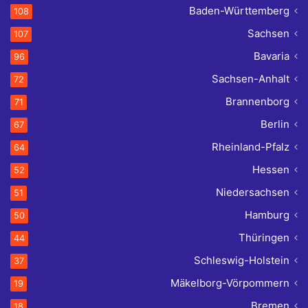
Baden-Württemberg
108
Sachsen
107
Bavaria
96
Sachsen-Anhalt
72
Brannenborg
71
Berlin
67
Rheinland-Pfalz
64
Hessen
52
Niedersachsen
51
Hamburg
50
Thüringen
44
Schleswig-Holstein
37
Mäkelborg-Vörpommern
19
Bremen
18