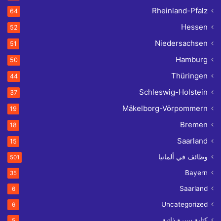
Rheinland-Pfalz
64
Hessen
52
Niedersachsen
51
Hamburg
50
Thüringen
44
Schleswig-Holstein
37
Mäkelborg-Vörpommern
19
Bremen
18
Saarland
15
وظائف في ألمانيا
501
Bayern
35
Saarland
6
Uncategorized
6
كتابة سيرة ذاتية
5