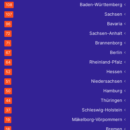
Baden-Württemberg
108
Sachsen
107
Bavaria
96
Sachsen-Anhalt
72
Brannenborg
71
Berlin
67
Rheinland-Pfalz
64
Hessen
52
Niedersachsen
51
Hamburg
50
Thüringen
44
Schleswig-Holstein
37
Mäkelborg-Vörpommern
19
Bremen
18