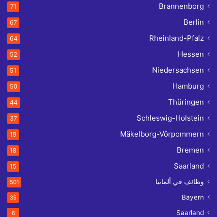
Brannenborg
71
Berlin
67
Rheinland-Pfalz
64
Hessen
52
Niedersachsen
51
Hamburg
50
Thüringen
44
Schleswig-Holstein
37
Mäkelborg-Vörpommern
19
Bremen
18
Saarland
15
وظائف في ألمانيا
501
Bayern
35
Saarland
6