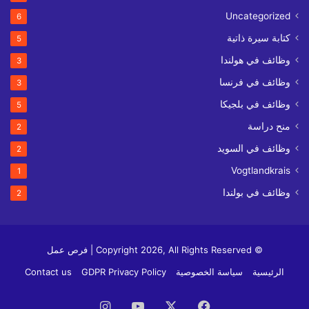
Uncategorized
6
كتابة سيرة ذاتية
5
وظائف في هولندا
3
وظائف في فرنسا
3
وظائف في بلجيكا
5
منح دراسة
2
وظائف في السويد
2
Vogtlandkrais
1
وظائف في بولندا
2
© Copyright 2026, All Rights Reserved | فرص عمل
الرئيسية
سياسة الخصوصية
GDPR Privacy Policy
Contact us
فيسبوك
‫X
‫YouTube
انستقرام