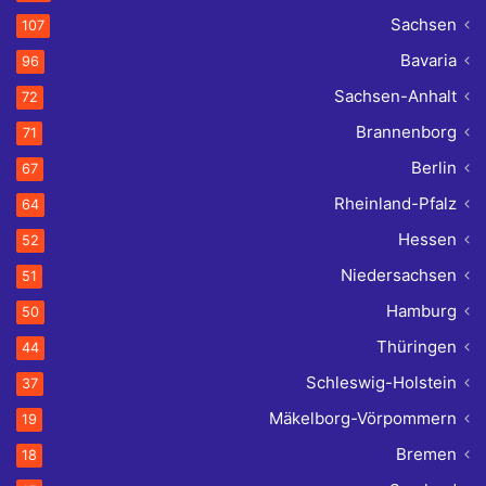
Sachsen
107
Bavaria
96
Sachsen-Anhalt
72
Brannenborg
71
Berlin
67
Rheinland-Pfalz
64
Hessen
52
Niedersachsen
51
Hamburg
50
Thüringen
44
Schleswig-Holstein
37
Mäkelborg-Vörpommern
19
Bremen
18