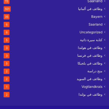
Saarland
15
وظائف في ألمانيا
501
Bayern
35
Saarland
6
Uncategorized
6
كتابة سيرة ذاتية
5
وظائف في هولندا
3
وظائف في فرنسا
3
وظائف في بلجيكا
5
منح دراسة
2
وظائف في السويد
2
Vogtlandkrais
1
وظائف في بولندا
2