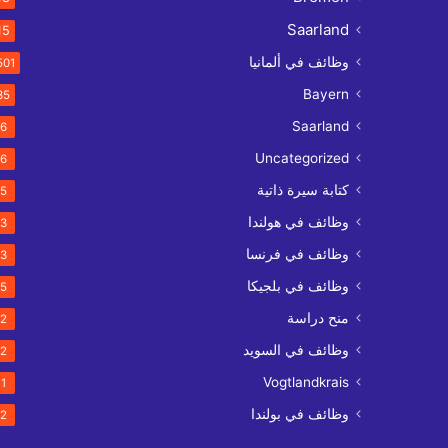
Saarland
15
وظائف في ألمانيا
501
Bayern
35
Saarland
6
Uncategorized
6
كتابة سيرة ذاتية
5
وظائف في هولندا
3
وظائف في فرنسا
3
وظائف في بلجيكا
5
منح دراسة
2
وظائف في السويد
2
Vogtlandkrais
1
وظائف في بولندا
2