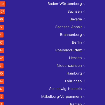
Baden-Württemberg
108
Sachsen
107
Bavaria
96
Sachsen-Anhalt
72
Brannenborg
71
Berlin
67
Rheinland-Pfalz
64
Hessen
52
Niedersachsen
51
Hamburg
50
Thüringen
44
Schleswig-Holstein
37
Mäkelborg-Vörpommern
19
Bremen
18