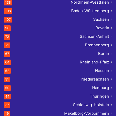
Nordrhein-Westfalen
138
Baden-Württemberg
108
Sachsen
107
Bavaria
96
Sachsen-Anhalt
72
Brannenborg
71
Berlin
67
Rheinland-Pfalz
64
Hessen
52
Niedersachsen
51
Hamburg
50
Thüringen
44
Schleswig-Holstein
37
Mäkelborg-Vörpommern
19