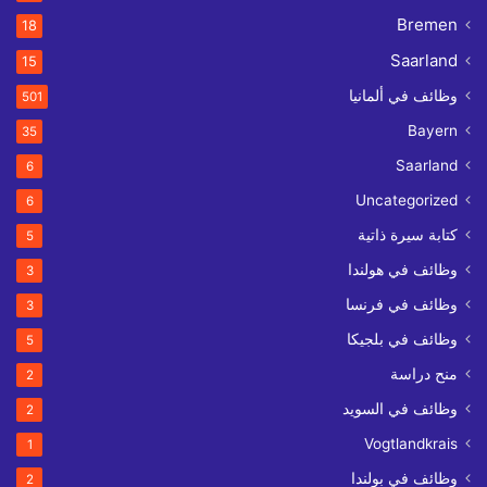
Bremen
18
Saarland
15
وظائف في ألمانيا
501
Bayern
35
Saarland
6
Uncategorized
6
كتابة سيرة ذاتية
5
وظائف في هولندا
3
وظائف في فرنسا
3
وظائف في بلجيكا
5
منح دراسة
2
وظائف في السويد
2
Vogtlandkrais
1
وظائف في بولندا
2