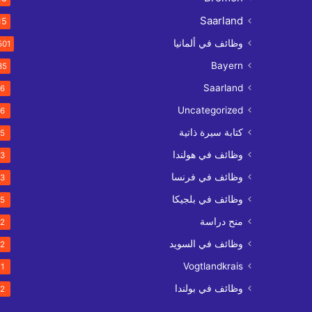
Saarland
15
وظائف في ألمانيا
501
Bayern
35
Saarland
6
Uncategorized
6
كتابة سيرة ذاتية
5
وظائف في هولندا
3
وظائف في فرنسا
3
وظائف في بلجيكا
5
منح دراسة
2
وظائف في السويد
2
Vogtlandkrais
1
وظائف في بولندا
2