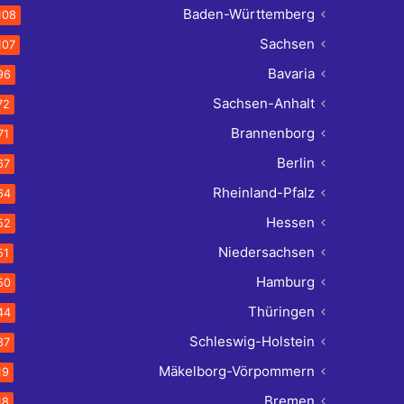
Baden-Württemberg
108
Sachsen
107
Bavaria
96
Sachsen-Anhalt
72
Brannenborg
71
Berlin
67
Rheinland-Pfalz
64
Hessen
52
Niedersachsen
51
Hamburg
50
Thüringen
44
Schleswig-Holstein
37
Mäkelborg-Vörpommern
19
Bremen
18