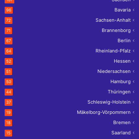
Bavaria
96
Sachsen-Anhalt
72
Brannenborg
71
Berlin
67
Rheinland-Pfalz
64
Hessen
52
Niedersachsen
51
Hamburg
50
Thüringen
44
Schleswig-Holstein
37
Mäkelborg-Vörpommern
19
Bremen
18
Saarland
15