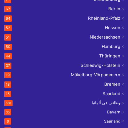
Berlin
67
Rheinland-Pfalz
64
Hessen
52
Niedersachsen
51
Hamburg
50
Thüringen
44
Schleswig-Holstein
37
Mäkelborg-Vörpommern
19
Bremen
18
Saarland
15
وظائف في ألمانيا
501
Bayern
35
Saarland
6