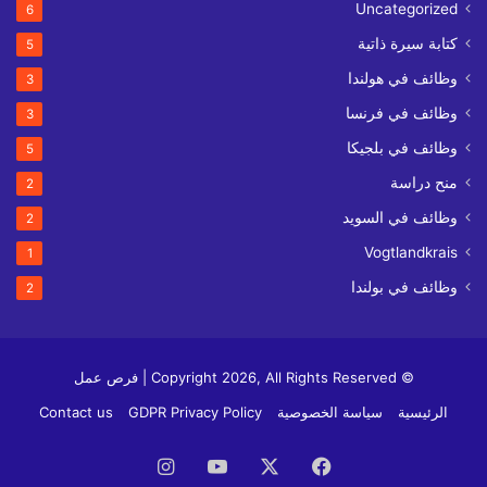
Uncategorized
6
كتابة سيرة ذاتية
5
وظائف في هولندا
3
وظائف في فرنسا
3
وظائف في بلجيكا
5
منح دراسة
2
وظائف في السويد
2
Vogtlandkrais
1
وظائف في بولندا
2
© Copyright 2026, All Rights Reserved | فرص عمل
الرئيسية
سياسة الخصوصية
GDPR Privacy Policy
Contact us
فيسبوك
‫X
‫YouTube
انستقرام