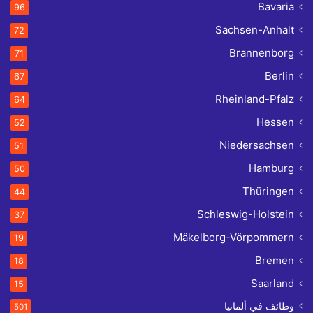
Bavaria
96
Sachsen-Anhalt
72
Brannenborg
71
Berlin
67
Rheinland-Pfalz
64
Hessen
52
Niedersachsen
51
Hamburg
50
Thüringen
44
Schleswig-Holstein
37
Mäkelborg-Vörpommern
19
Bremen
18
Saarland
15
وظائف في ألمانيا
501