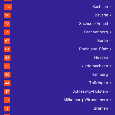
Sachsen
107
Bavaria
96
Sachsen-Anhalt
72
Brannenborg
71
Berlin
67
Rheinland-Pfalz
64
Hessen
52
Niedersachsen
51
Hamburg
50
Thüringen
44
Schleswig-Holstein
37
Mäkelborg-Vörpommern
19
Bremen
18