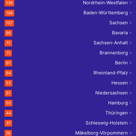
Nordrhein-Westfalen
138
Baden-Württemberg
108
Sachsen
107
Bavaria
96
Sachsen-Anhalt
72
Brannenborg
71
Berlin
67
Rheinland-Pfalz
64
Hessen
52
Niedersachsen
51
Hamburg
50
Thüringen
44
Schleswig-Holstein
37
Mäkelborg-Vörpommern
19