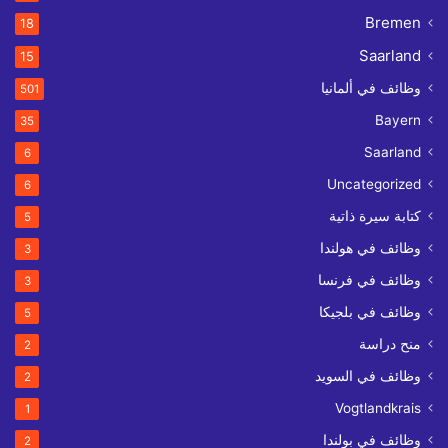
Bremen
18
Saarland
15
وظائف في ألمانيا
501
Bayern
35
Saarland
6
Uncategorized
6
كتابة سيرة ذاتية
5
وظائف في هولندا
3
وظائف في فرنسا
3
وظائف في بلجيكا
5
منح دراسة
2
وظائف في السويد
2
Vogtlandkrais
1
وظائف في بولندا
2