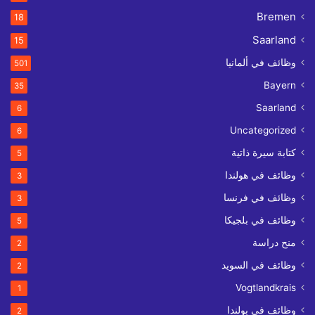
Bremen
18
Saarland
15
وظائف في ألمانيا
501
Bayern
35
Saarland
6
Uncategorized
6
كتابة سيرة ذاتية
5
وظائف في هولندا
3
وظائف في فرنسا
3
وظائف في بلجيكا
5
منح دراسة
2
وظائف في السويد
2
Vogtlandkrais
1
وظائف في بولندا
2