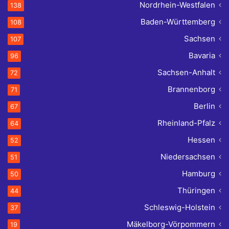
Nordrhein-Westfalen
138
Baden-Württemberg
108
Sachsen
107
Bavaria
96
Sachsen-Anhalt
72
Brannenborg
71
Berlin
67
Rheinland-Pfalz
64
Hessen
52
Niedersachsen
51
Hamburg
50
Thüringen
44
Schleswig-Holstein
37
Mäkelborg-Vörpommern
19