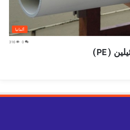
ألمانيا
316
0
ن (PE)