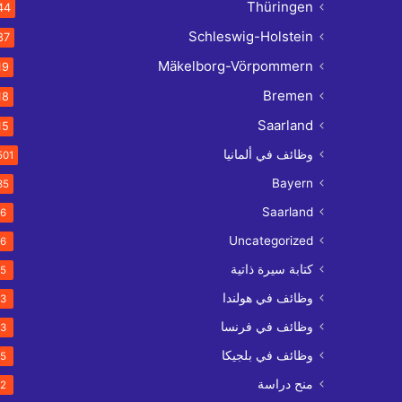
Thüringen
44
Schleswig-Holstein
37
Mäkelborg-Vörpommern
19
Bremen
18
Saarland
15
وظائف في ألمانيا
501
Bayern
35
Saarland
6
Uncategorized
6
كتابة سيرة ذاتية
5
وظائف في هولندا
3
وظائف في فرنسا
3
وظائف في بلجيكا
5
منح دراسة
2