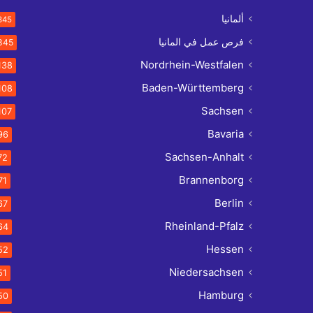
ألمانيا
845
فرص عمل في المانيا
845
Nordrhein-Westfalen
138
Baden-Württemberg
108
Sachsen
107
Bavaria
96
Sachsen-Anhalt
72
Brannenborg
71
Berlin
67
Rheinland-Pfalz
64
Hessen
52
Niedersachsen
51
Hamburg
50