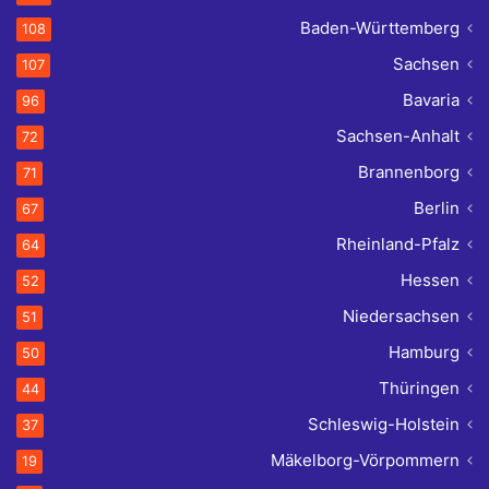
Baden-Württemberg
108
Sachsen
107
Bavaria
96
Sachsen-Anhalt
72
Brannenborg
71
Berlin
67
Rheinland-Pfalz
64
Hessen
52
Niedersachsen
51
Hamburg
50
Thüringen
44
Schleswig-Holstein
37
Mäkelborg-Vörpommern
19