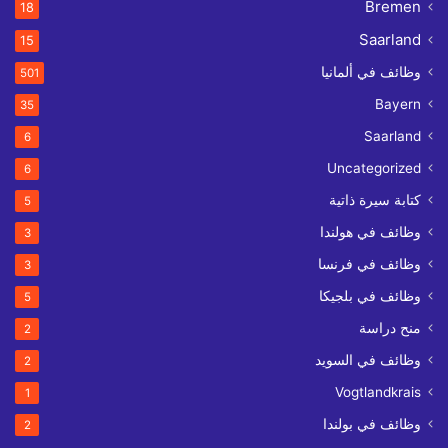
Bremen
18
Saarland
15
وظائف في ألمانيا
501
Bayern
35
Saarland
6
Uncategorized
6
كتابة سيرة ذاتية
5
وظائف في هولندا
3
وظائف في فرنسا
3
وظائف في بلجيكا
5
منح دراسة
2
وظائف في السويد
2
Vogtlandkrais
1
وظائف في بولندا
2