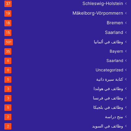
Schleswig-Holstein
37
Mäkelborg-Vörpommern
19
Bremen
18
Saarland
15
وظائف في ألمانيا
501
Bayern
35
Saarland
6
Uncategorized
6
كتابة سيرة ذاتية
5
وظائف في هولندا
3
وظائف في فرنسا
3
وظائف في بلجيكا
5
منح دراسة
2
وظائف في السويد
2