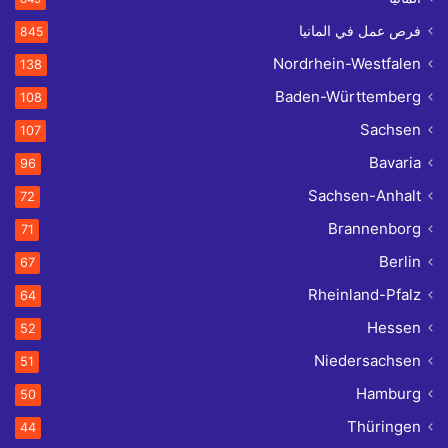
فرص عمل في المانيا
845
Nordrhein-Westfalen
138
Baden-Württemberg
108
Sachsen
107
Bavaria
96
Sachsen-Anhalt
72
Brannenborg
71
Berlin
67
Rheinland-Pfalz
64
Hessen
52
Niedersachsen
51
Hamburg
50
Thüringen
44