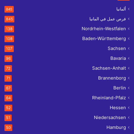
ألمانيا
845
فرص عمل في المانيا
845
Nordrhein-Westfalen
138
Baden-Württemberg
108
Sachsen
107
Bavaria
96
Sachsen-Anhalt
72
Brannenborg
71
Berlin
67
Rheinland-Pfalz
64
Hessen
52
Niedersachsen
51
Hamburg
50