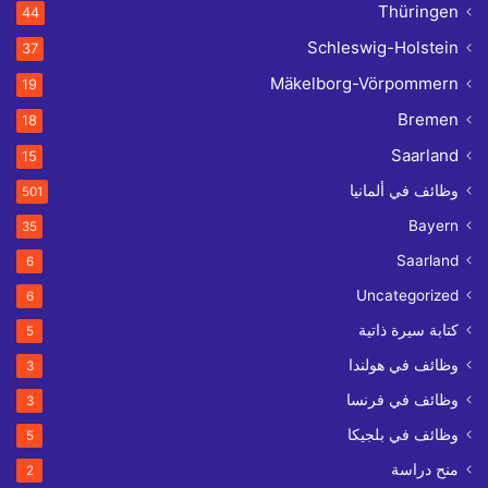
Thüringen
44
Schleswig-Holstein
37
Mäkelborg-Vörpommern
19
Bremen
18
Saarland
15
وظائف في ألمانيا
501
Bayern
35
Saarland
6
Uncategorized
6
كتابة سيرة ذاتية
5
وظائف في هولندا
3
وظائف في فرنسا
3
وظائف في بلجيكا
5
منح دراسة
2