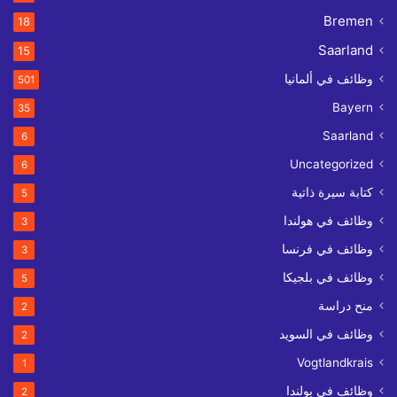
Bremen
18
Saarland
15
وظائف في ألمانيا
501
Bayern
35
Saarland
6
Uncategorized
6
كتابة سيرة ذاتية
5
وظائف في هولندا
3
وظائف في فرنسا
3
وظائف في بلجيكا
5
منح دراسة
2
وظائف في السويد
2
Vogtlandkrais
1
وظائف في بولندا
2