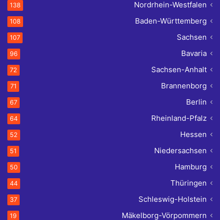
Nordrhein-Westfalen
138
Baden-Württemberg
108
Sachsen
107
Bavaria
96
Sachsen-Anhalt
72
Brannenborg
71
Berlin
67
Rheinland-Pfalz
64
Hessen
52
Niedersachsen
51
Hamburg
50
Thüringen
44
Schleswig-Holstein
37
Mäkelborg-Vörpommern
19