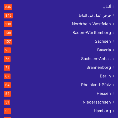
ألمانيا
845
فرص عمل في المانيا
845
Nordrhein-Westfalen
138
Baden-Württemberg
108
Sachsen
107
Bavaria
96
Sachsen-Anhalt
72
Brannenborg
71
Berlin
67
Rheinland-Pfalz
64
Hessen
52
Niedersachsen
51
Hamburg
50