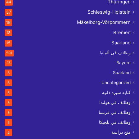
Thüringen
44
Schleswig-Holstein
37
Mäkelborg-Vörpommern
19
Bremen
18
Saarland
15
وظائف في ألمانيا
501
Bayern
35
Saarland
6
Uncategorized
6
كتابة سيرة ذاتية
5
وظائف في هولندا
3
وظائف في فرنسا
3
وظائف في بلجيكا
5
منح دراسة
2