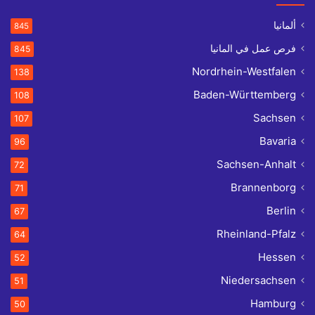
ألمانيا
845
فرص عمل في المانيا
845
Nordrhein-Westfalen
138
Baden-Württemberg
108
Sachsen
107
Bavaria
96
Sachsen-Anhalt
72
Brannenborg
71
Berlin
67
Rheinland-Pfalz
64
Hessen
52
Niedersachsen
51
Hamburg
50