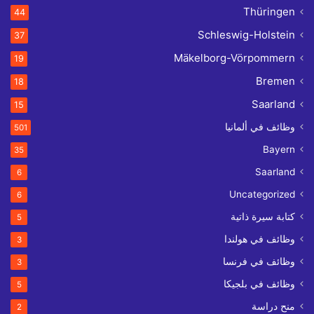
Thüringen
44
Schleswig-Holstein
37
Mäkelborg-Vörpommern
19
Bremen
18
Saarland
15
وظائف في ألمانيا
501
Bayern
35
Saarland
6
Uncategorized
6
كتابة سيرة ذاتية
5
وظائف في هولندا
3
وظائف في فرنسا
3
وظائف في بلجيكا
5
منح دراسة
2