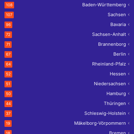
Baden-Württemberg
108
Sachsen
107
Bavaria
96
Sachsen-Anhalt
72
Brannenborg
71
Berlin
67
Rheinland-Pfalz
64
Hessen
52
Niedersachsen
51
Hamburg
50
Thüringen
44
Schleswig-Holstein
37
Mäkelborg-Vörpommern
19
Bremen
18