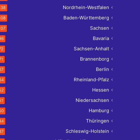
Nordrhein-Westfalen
138
Baden-Württemberg
108
Sachsen
107
Bavaria
96
Sachsen-Anhalt
72
Brannenborg
71
Berlin
67
Rheinland-Pfalz
64
Hessen
52
Niedersachsen
51
Hamburg
50
Thüringen
44
Schleswig-Holstein
37