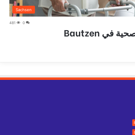
Sachsen
481
0
ي Bautzen