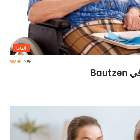
ألمانيا
858
0
Bau