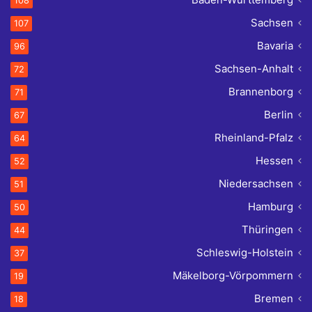
108
Sachsen
107
Bavaria
96
Sachsen-Anhalt
72
Brannenborg
71
Berlin
67
Rheinland-Pfalz
64
Hessen
52
Niedersachsen
51
Hamburg
50
Thüringen
44
Schleswig-Holstein
37
Mäkelborg-Vörpommern
19
Bremen
18