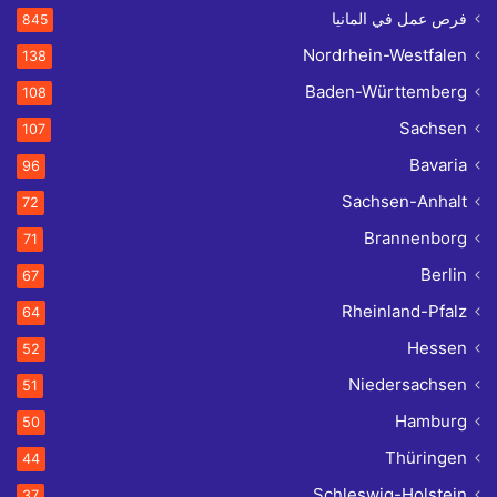
فرص عمل في المانيا
845
Nordrhein-Westfalen
138
Baden-Württemberg
108
Sachsen
107
Bavaria
96
Sachsen-Anhalt
72
Brannenborg
71
Berlin
67
Rheinland-Pfalz
64
Hessen
52
Niedersachsen
51
Hamburg
50
Thüringen
44
Schleswig-Holstein
37