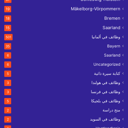
Mäkelborg-Vörpommern
19
Bremen
18
Saarland
15
وظائف في ألمانيا
501
Bayern
35
Saarland
6
Uncategorized
6
كتابة سيرة ذاتية
5
وظائف في هولندا
3
وظائف في فرنسا
3
وظائف في بلجيكا
5
منح دراسة
2
وظائف في السويد
2