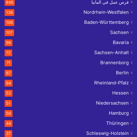
فرص عمل في المانيا
845
Nordrhein-Westfalen
138
Baden-Württemberg
108
Sachsen
107
Bavaria
96
Sachsen-Anhalt
72
Brannenborg
71
Berlin
67
Rheinland-Pfalz
64
Hessen
52
Niedersachsen
51
Hamburg
50
Thüringen
44
Schleswig-Holstein
37