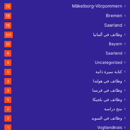
Mäkelborg-Vörpommern
19
Bremen
18
Saarland
15
وظائف في ألمانيا
501
Bayern
35
Saarland
6
Uncategorized
6
كتابة سيرة ذاتية
5
وظائف في هولندا
3
وظائف في فرنسا
3
وظائف في بلجيكا
5
منح دراسة
2
وظائف في السويد
2
Vogtlandkrais
1