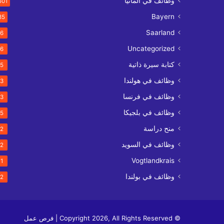
وظائف في ألمانيا
501
Bayern
35
Saarland
6
Uncategorized
6
كتابة سيرة ذاتية
5
وظائف في هولندا
3
وظائف في فرنسا
3
وظائف في بلجيكا
5
منح دراسة
2
وظائف في السويد
2
Vogtlandkrais
1
وظائف في بولندا
2
© Copyright 2026, All Rights Reserved | فرص عمل