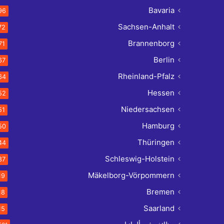
Bavaria
96
Sachsen-Anhalt
72
Brannenborg
71
Berlin
67
Rheinland-Pfalz
64
Hessen
52
Niedersachsen
51
Hamburg
50
Thüringen
44
Schleswig-Holstein
37
Mäkelborg-Vörpommern
19
Bremen
18
Saarland
15