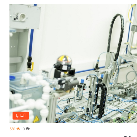
ألمانيا
581
0