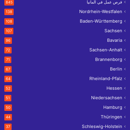
فرص عمل في المانيا
845
Nordrhein-Westfalen
138
Baden-Württemberg
108
Sachsen
107
Bavaria
96
Sachsen-Anhalt
72
Brannenborg
71
Berlin
67
Rheinland-Pfalz
64
Hessen
52
Niedersachsen
51
Hamburg
50
Thüringen
44
Schleswig-Holstein
37