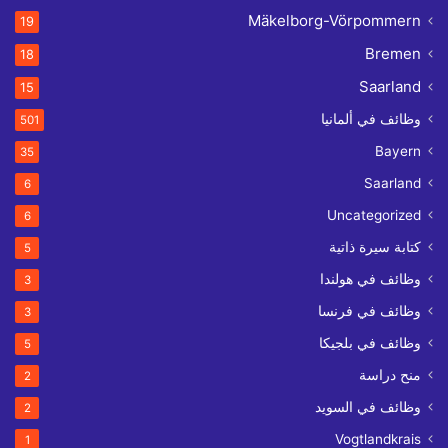
Mäkelborg-Vörpommern
19
Bremen
18
Saarland
15
وظائف في ألمانيا
501
Bayern
35
Saarland
6
Uncategorized
6
كتابة سيرة ذاتية
5
وظائف في هولندا
3
وظائف في فرنسا
3
وظائف في بلجيكا
5
منح دراسة
2
وظائف في السويد
2
Vogtlandkrais
1