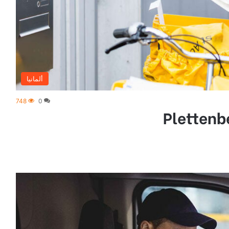
ألمانيا
748
0