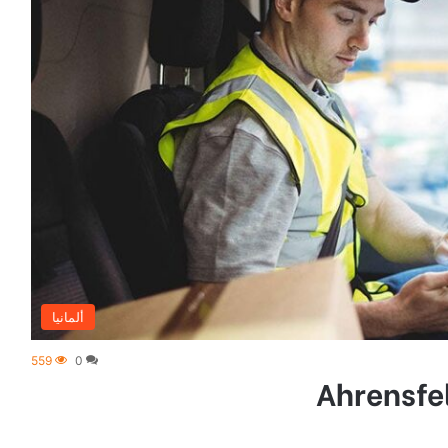
ألمانيا
559
0