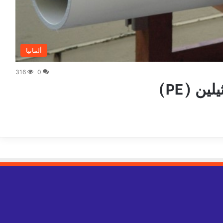
ألمانيا
316
0
ن (PE)