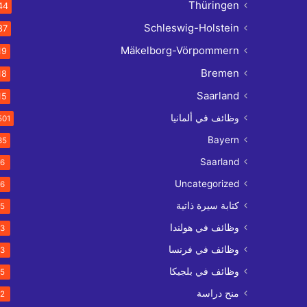
Thüringen
44
Schleswig-Holstein
37
Mäkelborg-Vörpommern
19
Bremen
18
Saarland
15
وظائف في ألمانيا
501
Bayern
35
Saarland
6
Uncategorized
6
كتابة سيرة ذاتية
5
وظائف في هولندا
3
وظائف في فرنسا
3
وظائف في بلجيكا
5
منح دراسة
2