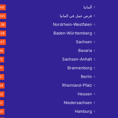
ألمانيا
845
فرص عمل في المانيا
845
Nordrhein-Westfalen
138
Baden-Württemberg
108
Sachsen
107
Bavaria
96
Sachsen-Anhalt
72
Brannenborg
71
Berlin
67
Rheinland-Pfalz
64
Hessen
52
Niedersachsen
51
Hamburg
50