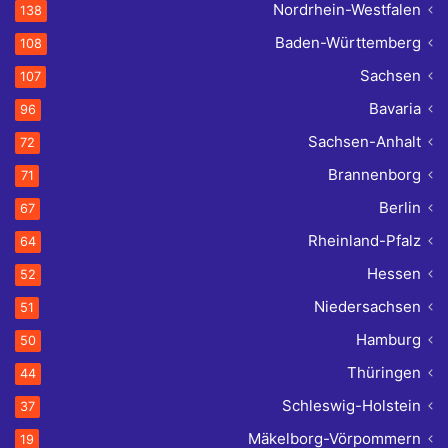
Nordrhein-Westfalen
138
Baden-Württemberg
108
Sachsen
107
Bavaria
96
Sachsen-Anhalt
72
Brannenborg
71
Berlin
67
Rheinland-Pfalz
64
Hessen
52
Niedersachsen
51
Hamburg
50
Thüringen
44
Schleswig-Holstein
37
Mäkelborg-Vörpommern
19