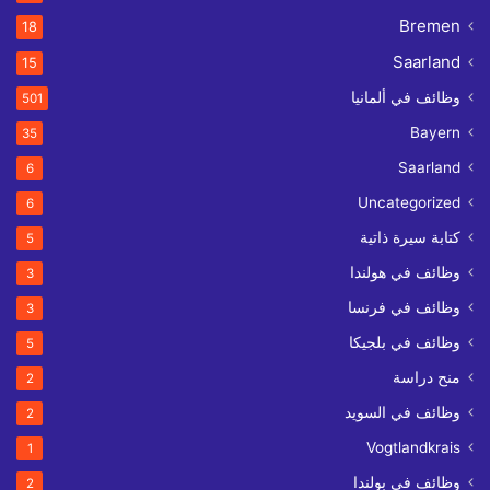
Bremen
18
Saarland
15
وظائف في ألمانيا
501
Bayern
35
Saarland
6
Uncategorized
6
كتابة سيرة ذاتية
5
وظائف في هولندا
3
وظائف في فرنسا
3
وظائف في بلجيكا
5
منح دراسة
2
وظائف في السويد
2
Vogtlandkrais
1
وظائف في بولندا
2