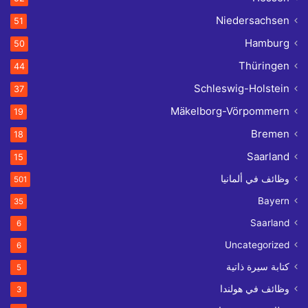
Niedersachsen
51
Hamburg
50
Thüringen
44
Schleswig-Holstein
37
Mäkelborg-Vörpommern
19
Bremen
18
Saarland
15
وظائف في ألمانيا
501
Bayern
35
Saarland
6
Uncategorized
6
كتابة سيرة ذاتية
5
وظائف في هولندا
3