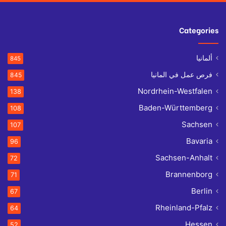
Categories
ألمانيا
845
فرص عمل في المانيا
845
Nordrhein-Westfalen
138
Baden-Württemberg
108
Sachsen
107
Bavaria
96
Sachsen-Anhalt
72
Brannenborg
71
Berlin
67
Rheinland-Pfalz
64
Hessen
52