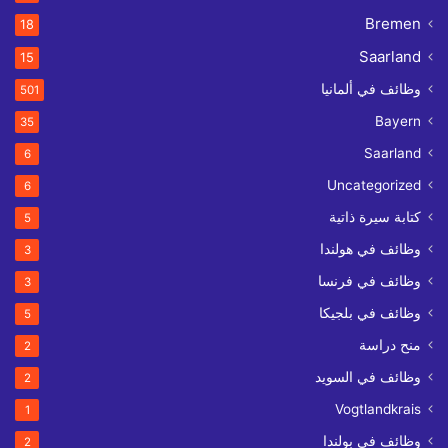
Bremen
18
Saarland
15
وظائف في ألمانيا
501
Bayern
35
Saarland
6
Uncategorized
6
كتابة سيرة ذاتية
5
وظائف في هولندا
3
وظائف في فرنسا
3
وظائف في بلجيكا
5
منح دراسة
2
وظائف في السويد
2
Vogtlandkrais
1
وظائف في بولندا
2