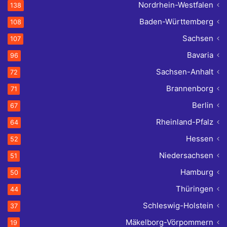
Nordrhein-Westfalen
138
Baden-Württemberg
108
Sachsen
107
Bavaria
96
Sachsen-Anhalt
72
Brannenborg
71
Berlin
67
Rheinland-Pfalz
64
Hessen
52
Niedersachsen
51
Hamburg
50
Thüringen
44
Schleswig-Holstein
37
Mäkelborg-Vörpommern
19