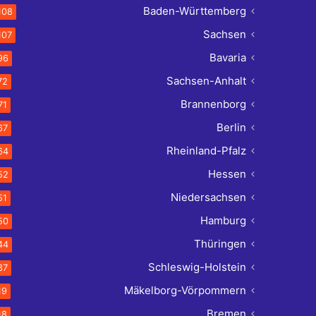
Baden-Württemberg
108
Sachsen
107
Bavaria
96
Sachsen-Anhalt
72
Brannenborg
71
Berlin
67
Rheinland-Pfalz
64
Hessen
52
Niedersachsen
51
Hamburg
50
Thüringen
44
Schleswig-Holstein
37
Mäkelborg-Vörpommern
19
Bremen
18