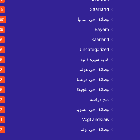
Saarland
15
وظائف في ألمانيا
501
Bayern
35
Saarland
6
Uncategorized
6
كتابة سيرة ذاتية
5
وظائف في هولندا
3
وظائف في فرنسا
3
وظائف في بلجيكا
5
منح دراسة
2
وظائف في السويد
2
Vogtlandkrais
1
وظائف في بولندا
2