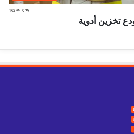
162
0
 تخزين أدوية