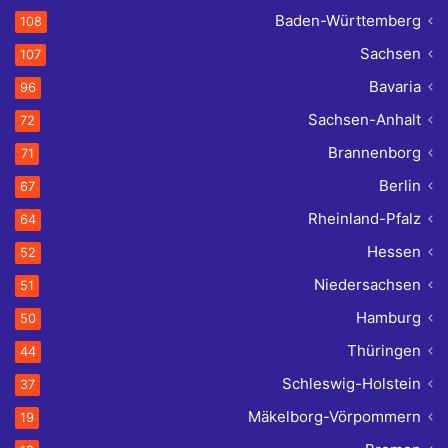
Baden-Württemberg
108
Sachsen
107
Bavaria
96
Sachsen-Anhalt
72
Brannenborg
71
Berlin
67
Rheinland-Pfalz
64
Hessen
52
Niedersachsen
51
Hamburg
50
Thüringen
44
Schleswig-Holstein
37
Mäkelborg-Vörpommern
19