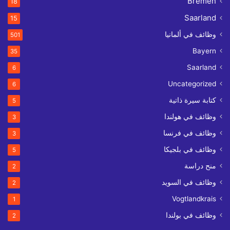
Bremen
18
Saarland
15
وظائف في ألمانيا
501
Bayern
35
Saarland
6
Uncategorized
6
كتابة سيرة ذاتية
5
وظائف في هولندا
3
وظائف في فرنسا
3
وظائف في بلجيكا
5
منح دراسة
2
وظائف في السويد
2
Vogtlandkrais
1
وظائف في بولندا
2