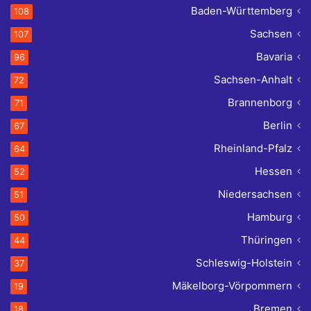
Baden-Württemberg
108
Sachsen
107
Bavaria
96
Sachsen-Anhalt
72
Brannenborg
71
Berlin
67
Rheinland-Pfalz
64
Hessen
52
Niedersachsen
51
Hamburg
50
Thüringen
44
Schleswig-Holstein
37
Mäkelborg-Vörpommern
19
Bremen
18