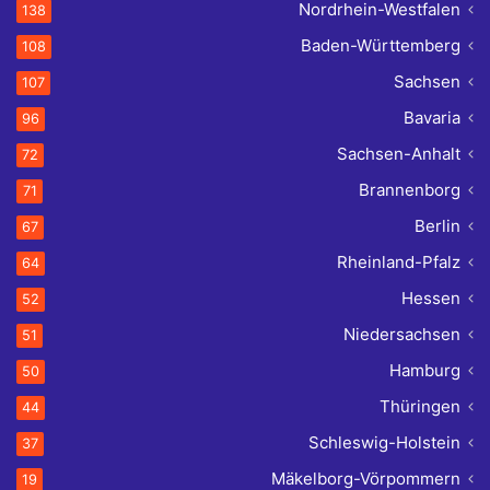
Nordrhein-Westfalen
138
Baden-Württemberg
108
Sachsen
107
Bavaria
96
Sachsen-Anhalt
72
Brannenborg
71
Berlin
67
Rheinland-Pfalz
64
Hessen
52
Niedersachsen
51
Hamburg
50
Thüringen
44
Schleswig-Holstein
37
Mäkelborg-Vörpommern
19