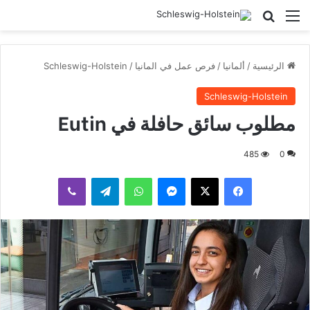
القائمة
بحث عن
الرئيسية
/
ألمانيا
/
فرص عمل في المانيا
/
Schleswig-Holstein
Schleswig-Holstein
مطلوب سائق حافلة في Eutin
485
0
فيسبوك
‫X
ماسنجر
واتساب
تيلقرام
ڤايبر