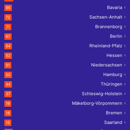
Bavaria
96
Sachsen-Anhalt
72
Brannenborg
71
Berlin
67
Rheinland-Pfalz
64
Hessen
52
Niedersachsen
51
Hamburg
50
Thüringen
44
Schleswig-Holstein
37
Mäkelborg-Vörpommern
19
Bremen
18
Saarland
15