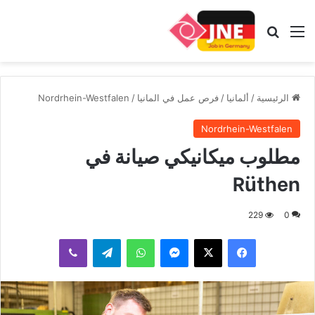
القائمة
بحث عن
الرئيسية
/
ألمانيا
/
فرص عمل في المانيا
/
Nordrhein-Westfalen
Nordrhein-Westfalen
مطلوب ميكانيكي صيانة في
Rüthen
229
0
فيسبوك
‫X
ماسنجر
واتساب
تيلقرام
ڤايبر