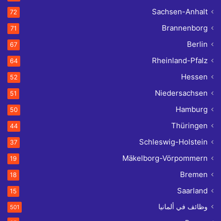
Sachsen-Anhalt
72
Brannenborg
71
Berlin
67
Rheinland-Pfalz
64
Hessen
52
Niedersachsen
51
Hamburg
50
Thüringen
44
Schleswig-Holstein
37
Mäkelborg-Vörpommern
19
Bremen
18
Saarland
15
وظائف في ألمانيا
501