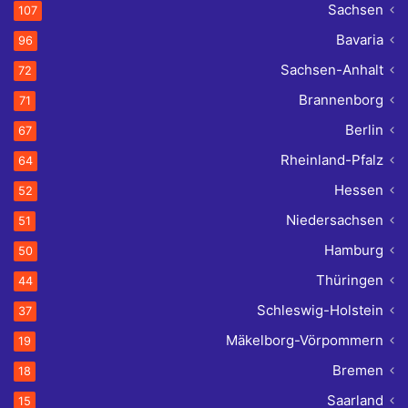
Sachsen
107
Bavaria
96
Sachsen-Anhalt
72
Brannenborg
71
Berlin
67
Rheinland-Pfalz
64
Hessen
52
Niedersachsen
51
Hamburg
50
Thüringen
44
Schleswig-Holstein
37
Mäkelborg-Vörpommern
19
Bremen
18
Saarland
15