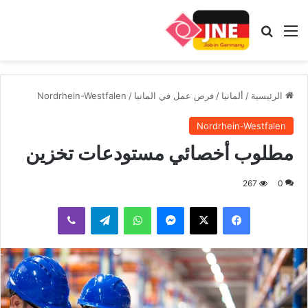
القائمة
بحث عن
الرئيسية
/
ألمانيا
/
فرص عمل في المانيا
/
Nordrhein-Westfalen
Nordrhein-Westfalen
مطلوب أخصائي مستودعات تخزين
267
0
فيسبوك
‫X
ماسنجر
واتساب
تيلقرام
ڤايبر