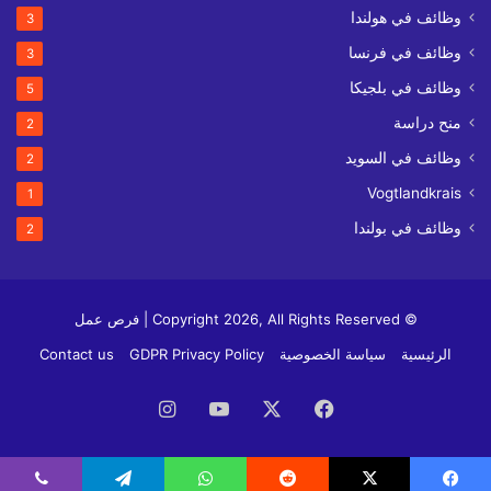
وظائف في هولندا
3
وظائف في فرنسا
3
وظائف في بلجيكا
5
منح دراسة
2
وظائف في السويد
2
Vogtlandkrais
1
وظائف في بولندا
2
© Copyright 2026, All Rights Reserved | فرص عمل
الرئيسية
سياسة الخصوصية
GDPR Privacy Policy
Contact us
فيسبوك
‫X
‫YouTube
انستقرام