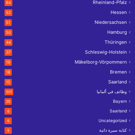
Rheinland-Pfalz
64
Hessen
52
Niedersachsen
51
Hamburg
50
Thüringen
44
Schleswig-Holstein
37
Mäkelborg-Vörpommern
19
Bremen
18
Saarland
15
وظائف في ألمانيا
501
Bayern
35
Saarland
6
Uncategorized
6
كتابة سيرة ذاتية
5