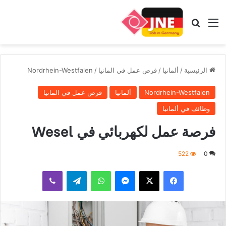
القائمة
بحث عن
الرئيسية
/
ألمانيا
/
فرص عمل في المانيا
/
Nordrhein-Westfalen
Nordrhein-Westfalen
ألمانيا
فرص عمل في المانيا
وظائف في ألمانيا
فرصة عمل لكهربائي في Wesel
522
0
فيسبوك
‫X
ماسنجر
واتساب
تيلقرام
ڤايبر