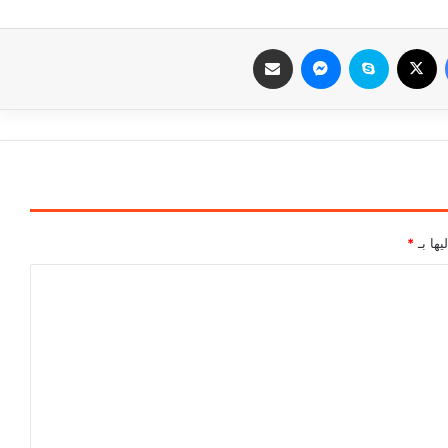
فيسبوك
‫X
سكايب
ماسنجر
مشاركة عبر البريد
يها بـ
*