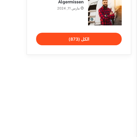
Algermissen
مارس 11, 2024
الكل (873)