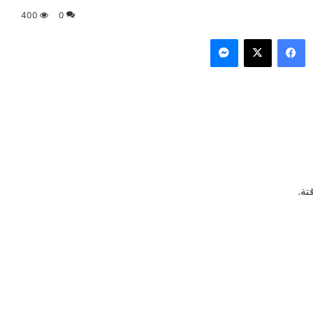
400
0
فيسبوك
‫X
ماسنجر
تة.