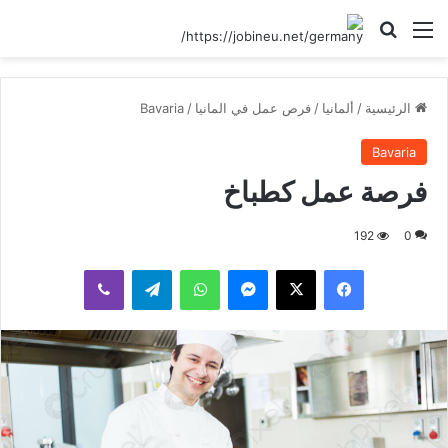
القائمة
بحث عن
الرئيسية
/
ألمانيا
/
فرص عمل في المانيا
/
Bavaria
Bavaria
فرصة عمل كطباخ
192
0
فيسبوك
‫X
ماسنجر
واتساب
تيلقرام
ڤايبر