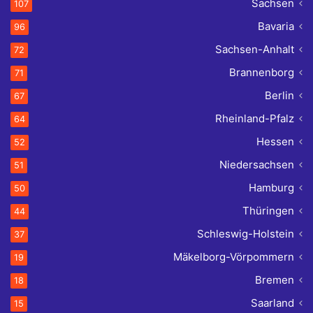
Sachsen
107
Bavaria
96
Sachsen-Anhalt
72
Brannenborg
71
Berlin
67
Rheinland-Pfalz
64
Hessen
52
Niedersachsen
51
Hamburg
50
Thüringen
44
Schleswig-Holstein
37
Mäkelborg-Vörpommern
19
Bremen
18
Saarland
15