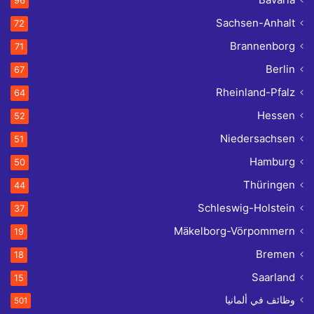
96
Sachsen-Anhalt
72
Brannenborg
71
Berlin
67
Rheinland-Pfalz
64
Hessen
52
Niedersachsen
51
Hamburg
50
Thüringen
44
Schleswig-Holstein
37
Mäkelborg-Vörpommern
19
Bremen
18
Saarland
15
وظائف في ألمانيا
501