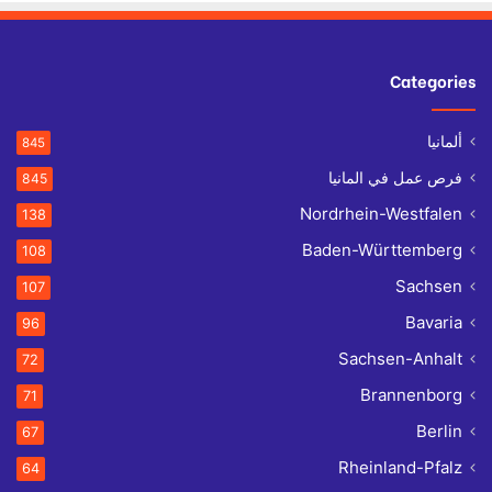
Categories
ألمانيا
845
فرص عمل في المانيا
845
Nordrhein-Westfalen
138
Baden-Württemberg
108
Sachsen
107
Bavaria
96
Sachsen-Anhalt
72
Brannenborg
71
Berlin
67
Rheinland-Pfalz
64