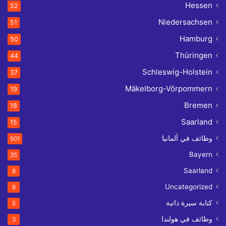
Hessen
52
Niedersachsen
51
Hamburg
50
Thüringen
44
Schleswig-Holstein
37
Mäkelborg-Vörpommern
19
Bremen
18
Saarland
15
وظائف في ألمانيا
501
Bayern
35
Saarland
6
Uncategorized
6
كتابة سيرة ذاتية
5
وظائف في هولندا
3