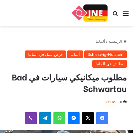
القائمة
بحث عن
الرئيسية
/
ألمانيا
Schleswig-Holstein
ألمانيا
فرص عمل في المانيا
وظائف في ألمانيا
مطلوب ميكانيكي سيارات في Bad
Schwartau
631
0
فيسبوك
‫X
ماسنجر
واتساب
تيلقرام
ڤايبر