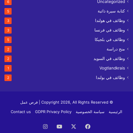
Uncategorized
6
كتابة سيرة ذاتية
5
وظائف في هولندا
3
وظائف في فرنسا
3
وظائف في بلجيكا
5
منح دراسة
2
وظائف في السويد
2
Vogtlandkrais
1
وظائف في بولندا
2
© Copyright 2026, All Rights Reserved | فرص عمل
الرئيسية
سياسة الخصوصية
GDPR Privacy Policy
Contact us
فيسبوك
‫X
‫YouTube
انستقرام