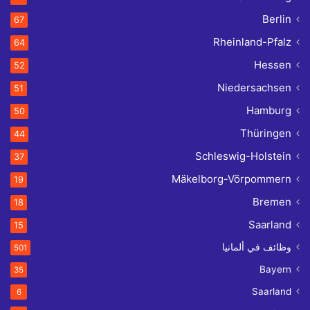
Berlin
67
Rheinland-Pfalz
64
Hessen
52
Niedersachsen
51
Hamburg
50
Thüringen
44
Schleswig-Holstein
37
Mäkelborg-Vörpommern
19
Bremen
18
Saarland
15
وظائف في ألمانيا
501
Bayern
35
Saarland
6