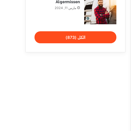
Algermissen
مارس 11, 2024
الكل (873)