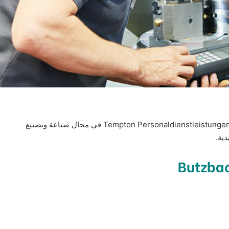
مطلوب مشغل آلة CNC في Butzbach لدى Tempton Personaldienstleistungen GmbH في مجال صناعة وتصنيع
دية.