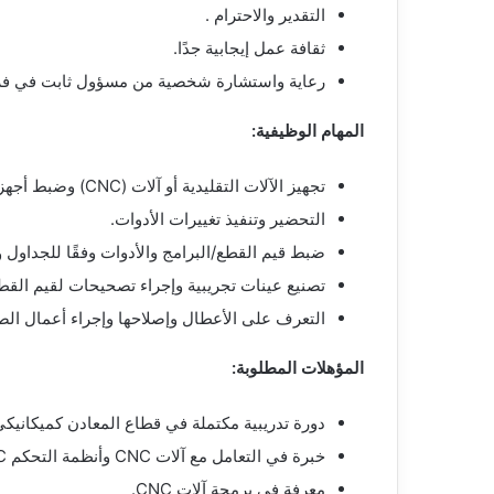
التقدير والاحترام .
ثقافة عمل إيجابية جدًا.
رعاية واستشارة شخصية من مسؤول ثابت في ف
المهام الوظيفية:
تجهيز الآلات التقليدية أو آلات (CNC) وضبط أجهزة القياس.
التحضير وتنفيذ تغييرات الأدوات.
ضبط قيم القطع/البرامج والأدوات وفقًا للجداو
تصنيع عينات تجريبية وإجراء تصحيحات لقيم القطع 
التعرف على الأعطال وإصلاحها وإجراء أعمال الصي
المؤهلات المطلوبة:
دورة تدريبية مكتملة في قطاع المعادن كميكانيك
خبرة في التعامل مع آلات CNC وأنظمة التحكم NC.
معرفة في برمجة آلات CNC.