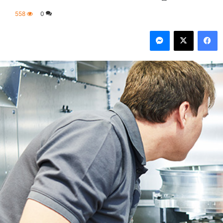
558
0
فيسبوك
‫X
ماسنجر