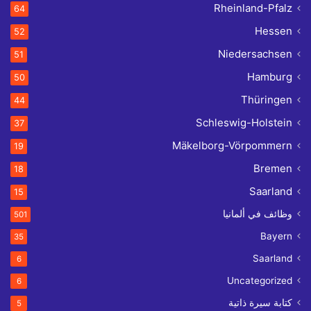
Rheinland-Pfalz
64
Hessen
52
Niedersachsen
51
Hamburg
50
Thüringen
44
Schleswig-Holstein
37
Mäkelborg-Vörpommern
19
Bremen
18
Saarland
15
وظائف في ألمانيا
501
Bayern
35
Saarland
6
Uncategorized
6
كتابة سيرة ذاتية
5