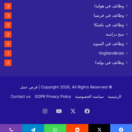
وظائف في هولندا
3
وظائف في فرنسا
3
وظائف في بلجيكا
5
منح دراسة
2
وظائف في السويد
2
Vogtlandkrais
1
وظائف في بولندا
2
© Copyright 2026, All Rights Reserved | فرص عمل
الرئيسية
سياسة الخصوصية
GDPR Privacy Policy
Contact us
فيسبوك
‫X
‫YouTube
انستقرام