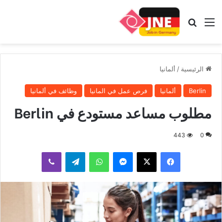
القائمة
بحث عن
الرئيسية
/
ألمانيا
Berlin
ألمانيا
فرص عمل في المانيا
وظائف في ألمانيا
مطلوب مساعد مستودع في Berlin
443
0
فيسبوك
‫X
ماسنجر
واتساب
تيلقرام
ڤايبر